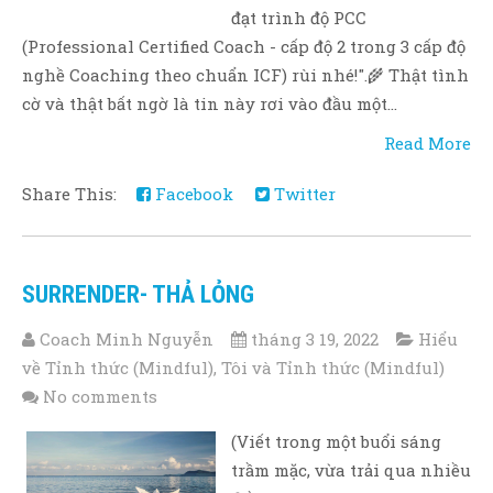
đạt trình độ PCC
(Professional Certified Coach - cấp độ 2 trong 3 cấp độ
nghề Coaching theo chuẩn ICF) rùi nhé!".🌾 Thật tình
cờ và thật bất ngờ là tin này rơi vào đầu một...
Read More
Share This:
Facebook
Twitter
SURRENDER- THẢ LỎNG
Coach Minh Nguyễn
tháng 3 19, 2022
Hiểu
về Tỉnh thức (Mindful)
,
Tôi và Tỉnh thức (Mindful)
No comments
(Viết trong một buổi sáng
trầm mặc, vừa trải qua nhiều