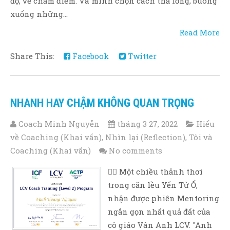
độ, về chấm điểm. Và mình chọn cách thả lỏng, buông
xuống những...
Read More
Share This:
Facebook
Twitter
NHANH HAY CHẬM KHÔNG QUAN TRỌNG
Coach Minh Nguyễn
tháng 3 27, 2022
Hiểu
về Coaching (Khai vấn)
,
Nhìn lại (Reflection)
,
Tôi và
Coaching (Khai vấn)
No comments
🧚‍♂ Một chiều thảnh thơi
trong căn lều Yến Tử Ổ,
nhận được phiên Mentoring
ngắn gọn nhất quả đất của
cô giáo Vân Anh LCV. "Anh