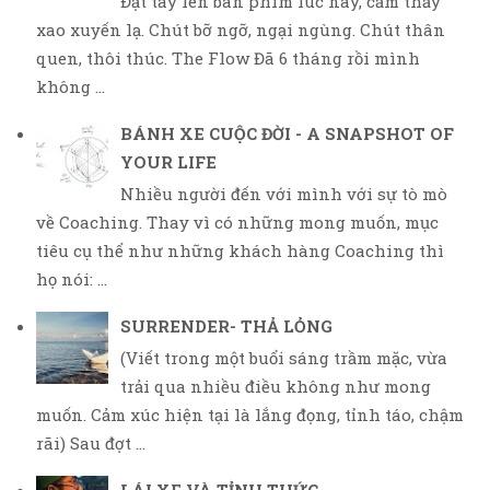
Đặt tay lên bàn phím lúc này, cảm thấy
xao xuyến lạ. Chút bỡ ngỡ, ngại ngùng. Chút thân
quen, thôi thúc. The Flow Đã 6 tháng rồi mình
không ...
BÁNH XE CUỘC ĐỜI - A SNAPSHOT OF
YOUR LIFE
Nhiều người đến với mình với sự tò mò
về Coaching. Thay vì có những mong muốn, mục
tiêu cụ thể như những khách hàng Coaching thì
họ nói: ...
SURRENDER- THẢ LỎNG
(Viết trong một buổi sáng trầm mặc, vừa
trải qua nhiều điều không như mong
muốn. Cảm xúc hiện tại là lắng đọng, tỉnh táo, chậm
rãi) Sau đợt ...