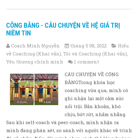
CÔNG BẰNG - CÂU CHUYỆN VỀ HỆ GIÁ TRỊ
NIỀM TIN
Coach Minh Nguyễn
tháng 5 08, 2022
Hiểu
về Coaching (Khai vấn)
,
Tôi và Coaching (Khai vấn)
,
Yêu thương chính mình
1 comment
CÂU CHUYỆN VỀ CÔNG
BẰNGTrong khóa học
coaching vừa qua, mình có
ghi nhận lại một cảm xúc
nổi trội. Băn khoăn, khó
chịu, bứt rứt, nhấm nhẳng.
Sau khi self-coach và peer-coach, mình nhận ra
mình đang phán xét, so sánh với người khác về trình