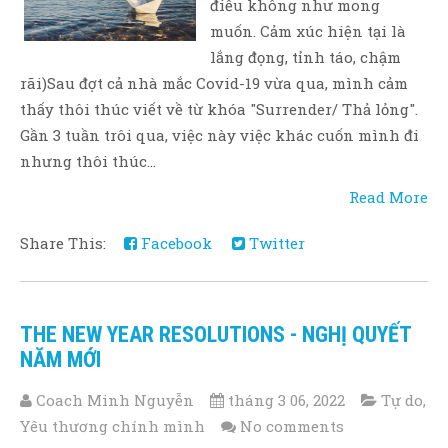
điều không như mong
muốn. Cảm xúc hiện tại là
lắng đọng, tỉnh táo, chậm
rãi)Sau đợt cả nhà mắc Covid-19 vừa qua, mình cảm
thấy thôi thúc viết về từ khóa "Surrender/ Thả lỏng".
Gần 3 tuần trôi qua, việc này việc khác cuốn mình đi
nhưng thôi thúc...
Read More
Share This:
Facebook
Twitter
THE NEW YEAR RESOLUTIONS - NGHỊ QUYẾT
NĂM MỚI
Coach Minh Nguyễn
tháng 3 06, 2022
Tự do
,
Yêu thương chính mình
No comments