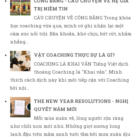
CÔNG BẰNG - CÂU CHUYỆN VỀ HỆ GIÁ
TRỊ NIỀM TIN
CÂU CHUYỆN VỀ CÔNG BẰNG Trong khóa
học coaching vừa qua, mình có ghi nhận lại một
cảm xúc nổi trội. Băn khoăn, khó chịu, bứt rứt, nhấm
nhẳng...
VẬY COACHING THỰC SỰ LÀ GÌ?
COACHING LÀ KHAI VẤN Tiếng Việt dịch
thoáng Coaching là "Khai vấn". Mình
thích cách dịch này khi mới tiếp cận với Coaching
bởi nội...
THE NEW YEAR RESOLUTIONS - NGHỊ
QUYẾT NĂM MỚI
Mỗi mùa xuân về, lòng người rộn ràng
như chồi non mới nhú. Những giọt sương long
lanh đậu trên mầm xanh tưới tắm bởi mưa xuân dịu