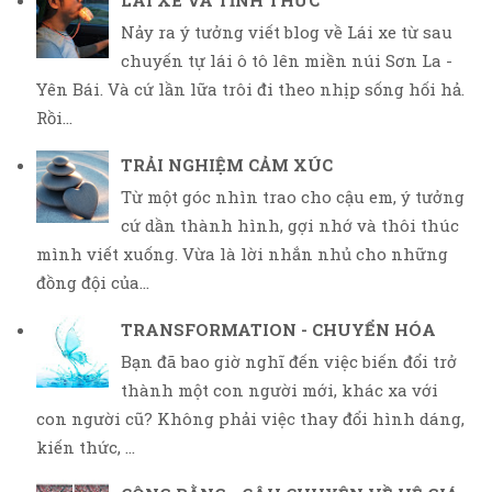
LÁI XE VÀ TỈNH THỨC
Nảy ra ý tưởng viết blog về Lái xe từ sau
chuyến tự lái ô tô lên miền núi Sơn La -
Yên Bái. Và cứ lần lữa trôi đi theo nhịp sống hối hả.
Rồi...
TRẢI NGHIỆM CẢM XÚC
Từ một góc nhìn trao cho cậu em, ý tưởng
cứ dần thành hình, gợi nhớ và thôi thúc
mình viết xuống. Vừa là lời nhắn nhủ cho những
đồng đội của...
TRANSFORMATION - CHUYỂN HÓA
Bạn đã bao giờ nghĩ đến việc biến đổi trở
thành một con người mới, khác xa với
con người cũ? Không phải việc thay đổi hình dáng,
kiến thức, ...