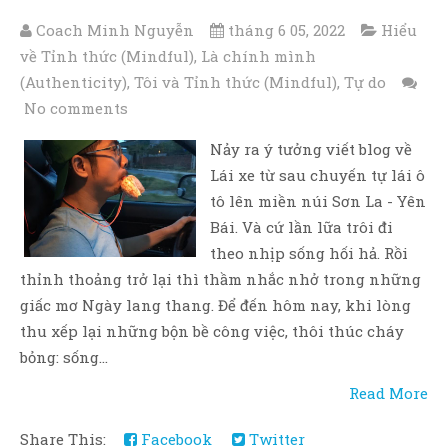
Coach Minh Nguyễn
tháng 6 05, 2022
Hiểu
về Tỉnh thức (Mindful)
,
Là chính mình
(Authenticity)
,
Tôi và Tỉnh thức (Mindful)
,
Tự do
No comments
Nảy ra ý tưởng viết blog về
Lái xe từ sau chuyến tự lái ô
tô lên miền núi Sơn La - Yên
Bái. Và cứ lần lữa trôi đi
theo nhịp sống hối hả. Rồi
thỉnh thoảng trở lại thì thầm nhắc nhở trong những
giấc mơ Ngày lang thang. Để đến hôm nay, khi lòng
thu xếp lại những bộn bề công việc, thôi thúc cháy
bỏng: sống...
Read More
Share This:
Facebook
Twitter