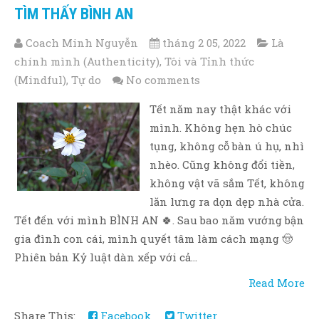
TÌM THẤY BÌNH AN
Coach Minh Nguyễn
tháng 2 05, 2022
Là
chính mình (Authenticity)
,
Tôi và Tỉnh thức
(Mindful)
,
Tự do
No comments
Tết năm nay thật khác với
mình. Không hẹn hò chúc
tụng, không cỗ bàn ú hụ, nhì
nhèo. Cũng không đổi tiền,
không vật vã sắm Tết, không
lăn lưng ra dọn dẹp nhà cửa.
Tết đến với mình BÌNH AN 🍀. Sau bao năm vướng bận
gia đình con cái, mình quyết tâm làm cách mạng 🤠
Phiên bản Kỷ luật dàn xếp với cả...
Read More
Share This:
Facebook
Twitter