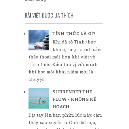
BÀI VIẾT ĐƯỢC ƯA THÍCH
TỈNH THỨC LÀ GÌ?
Khi đã rõ Tỉnh thức
không là gì, mình cảm
thấy thoải mái hơn khi viết về
Tỉnh thức. Điều thú vị với mình
khi học một khái niệm mới là
chuyện...
SURRENDER THE
FLOW - KHÔNG KẾ
HOẠCH
Đặt tay lên bàn phím lúc này, cảm
thấy xao xuyến lạ. Chút bỡ ngỡ,