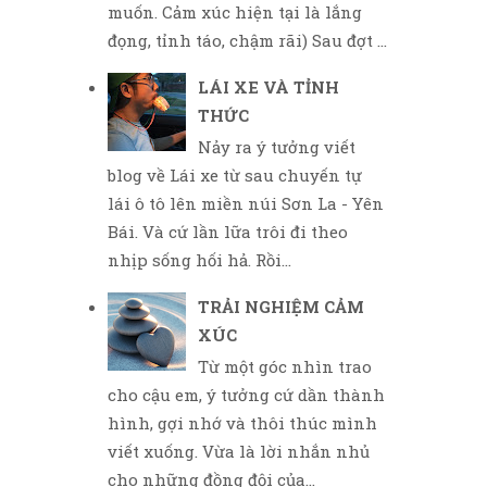
muốn. Cảm xúc hiện tại là lắng
đọng, tỉnh táo, chậm rãi) Sau đợt ...
LÁI XE VÀ TỈNH
THỨC
Nảy ra ý tưởng viết
blog về Lái xe từ sau chuyến tự
lái ô tô lên miền núi Sơn La - Yên
Bái. Và cứ lần lữa trôi đi theo
nhịp sống hối hả. Rồi...
TRẢI NGHIỆM CẢM
XÚC
Từ một góc nhìn trao
cho cậu em, ý tưởng cứ dần thành
hình, gợi nhớ và thôi thúc mình
viết xuống. Vừa là lời nhắn nhủ
cho những đồng đội của...