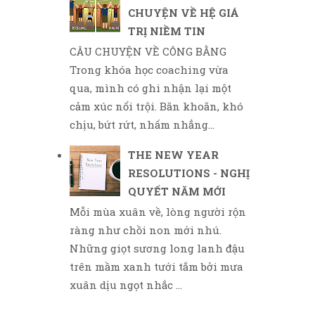
CHUYỆN VỀ HỆ GIÁ
TRỊ NIỀM TIN
CÂU CHUYỆN VỀ CÔNG BẰNG
Trong khóa học coaching vừa
qua, mình có ghi nhận lại một
cảm xúc nổi trội. Băn khoăn, khó
chịu, bứt rứt, nhấm nhẳng...
THE NEW YEAR
RESOLUTIONS - NGHỊ
QUYẾT NĂM MỚI
Mỗi mùa xuân về, lòng người rộn
ràng như chồi non mới nhú.
Những giọt sương long lanh đậu
trên mầm xanh tưới tắm bởi mưa
xuân dịu ngọt nhắc ...