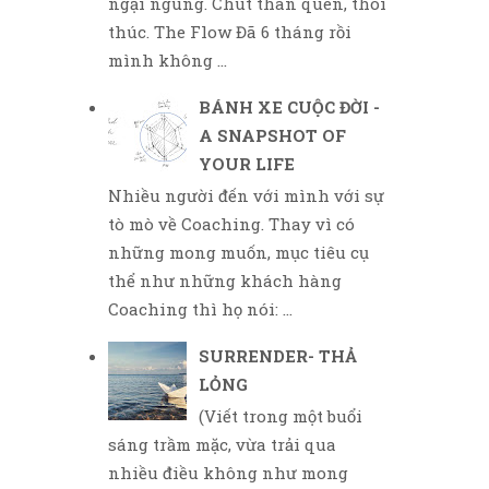
ngại ngùng. Chút thân quen, thôi
thúc. The Flow Đã 6 tháng rồi
mình không ...
BÁNH XE CUỘC ĐỜI -
A SNAPSHOT OF
YOUR LIFE
Nhiều người đến với mình với sự
tò mò về Coaching. Thay vì có
những mong muốn, mục tiêu cụ
thể như những khách hàng
Coaching thì họ nói: ...
SURRENDER- THẢ
LỎNG
(Viết trong một buổi
sáng trầm mặc, vừa trải qua
nhiều điều không như mong